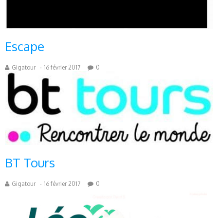
Escape
Gigatour
-
16 février 2017
0
BT Tours
Gigatour
-
16 février 2017
0