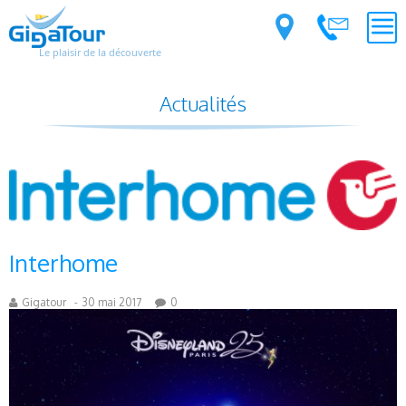
Le plaisir de la découverte
Actualités
Interhome
Gigatour
-
30 mai 2017
0