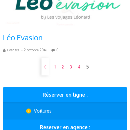
Léo Evasion
Evensis
-
2 octobre 2016
0
5
1
2
3
4
Réserver en ligne :
Voitures
Réserver en agence :