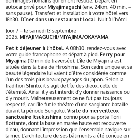
dommages humains qui en ont résulté. Départ en
autocar privé pour
Miyajimaguchi
(env. 24km, 40 min. –
sans pause). Transfert et installation à votre hôtel vers
18h30.
Dîner dans un restaurant local.
Nuit à l’hôtel
Jour 7 – le samedi 13 septembre
2025.
MIYAJIMAGUCHI/MIYAJIMA/OKAYAMA
Petit déjeuner à l’hôtel.
A 08h30, rendez-vous avec
votre guide francophone et départ à pied.
Ferry pour
Miyajima
(10 min de traversée). L’île de Miyajima est
située dans la baie de Hiroshima. Son cadre unique et sa
beauté légendaire lui valent d’être considérée comme
l’un des trois plus beaux paysages du Japon. Selon la
tradition Shinto, il s’agit de l’île des dieux, celle de
l’éternité. Ainsi, il y est interdit d’y donner naissance ou
d’y mourir. Malheureusement ce ne fut pas toujours
respecté, car l’île fut le théâtre d’une sanglante bataille
durant la période Sengoku.
Visite du merveilleux
sanctuaire Itsukushima
, connu pour sa porte Torii
flottante, dont la base en marée haute est recouverte
d’eau, donnant l’impression que l’ensemble navigue sur
la mer. L’architecture de ses bâtiments a été conçue en