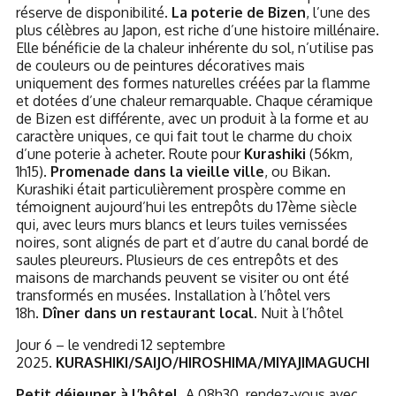
réserve de disponibilité.
La poterie de Bizen
, l’une des
plus célèbres au Japon, est riche d’une histoire millénaire.
Elle bénéficie de la chaleur inhérente du sol, n’utilise pas
de couleurs ou de peintures décoratives mais
uniquement des formes naturelles créées par la flamme
et dotées d’une chaleur remarquable. Chaque céramique
de Bizen est différente, avec un produit à la forme et au
caractère uniques, ce qui fait tout le charme du choix
d’une poterie à acheter. Route pour
Kurashiki
(56km,
1h15).
Promenade dans la vieille ville
, ou Bikan.
Kurashiki était particulièrement prospère comme en
témoignent aujourd’hui les entrepôts du 17ème siècle
qui, avec leurs murs blancs et leurs tuiles vernissées
noires, sont alignés de part et d’autre du canal bordé de
saules pleureurs. Plusieurs de ces entrepôts et des
maisons de marchands peuvent se visiter ou ont été
transformés en musées. Installation à l’hôtel vers
18h.
Dîner dans un restaurant local.
Nuit à l’hôtel
Jour 6 – le vendredi 12 septembre
2025.
KURASHIKI/SAIJO/HIROSHIMA/MIYAJIMAGUCHI
Petit déjeuner à l’hôtel.
A 08h30, rendez-vous avec