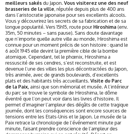
meilleurs sakés
du Japon.
Vous visiterez une des neuf
brasseries de la ville
, réputée depuis plus de 400 ans
dans l’aristocratie japonaise pour ses excellents alcools.
Vous y découvrirez les secrets de sa fabrication et de sa
longue popularité. Vers 15h15, route pour
Hiroshima
(env.
35m, 50 minutes – sans pause). Sans doute davantage
que n’importe quelle autre ville au monde, Hiroshima est
connue pour un moment précis de son histoire : quand le
6 août 1945 elle devint la première cible de la bombe
atomique. Cependant, tel le phœnix, Hiroshima a
ressuscité de ses cendres, s’est reconstruite, et est
devenue l’une des villes les plus décontractées du Japon,
très animée, avec de grands boulevards, d’excellents
plats et des habitants très accueillants.
Visite du Parc
de la Paix,
ainsi que son mémorial et musée. A l’intérieur
du parc se trouve le symbole de Hiroshima, le dôme
éventré que l’on peut voir dans les livres d’histoire. Il
permet d’imaginer l’ampleur des dégâts de cette tragique
journée, dont les conséquences sont encore sources de
tensions entre les Etats-Unis et le Japon. Le musée de la
Paix retrace la chronologie de l’événement minute par
minute, faisant prendre conscience de l’ampleur des