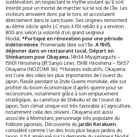
surélévation, en respectant le mythe voulant qu’il soit
interdit pour un mortel de marcher sur le sol de l’île. Les
visiteurs arrivaient donc par le torii, et accostaient
directement dans le sanctuaire. Ses origines remontent
au 6ème siècle après J.C mais il fût rebâti il y a environ
800 ans selon la volonté d’un grand seigneur
féodal.
*Portique en rénovation pour une période
indéterminée.
Promenade libre sur l’île.
A 11h15,
déjeuner dans un restaurant local. Départ en
Shinkansen pour Okayama.
14h34 Miyajimaguchi –
15h01 Hiroshima (JR Sanyo Line).
15h18 Hiroshima – 15h57
Okayama (NOZOMI 36).
*Horaires indicatifs. Okayama
est l’une des villes les plus importantes de l’ouest du
Japon. Rasée pendant la 2nde Guerre mondiale, elle sut
profiter du boom économique d’après-guerre pour se
reconstruire, notamment grâce à son emplacement
stratégique, au carrefour de Shikoku et de l’ouest du
Japon. Son climat unique est très favorable à l’agriculture,
notamment celle des oliviers. Okayama est aussi
associée à Momotaro, personnage très populaire du
folklore japonais. Découverte du
jardin Korakuen
,
considéré comme l’un des trois plus beaux jardins du
Japon. Il fut aménagé sur la demande du seigneur féodal