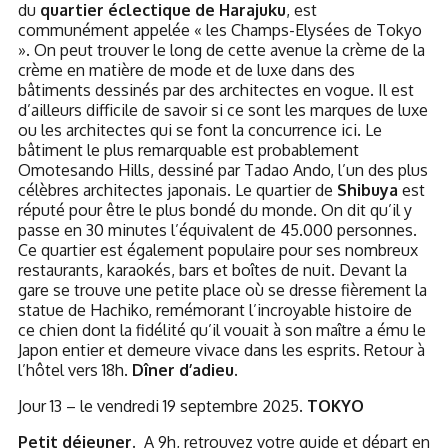
du
quartier éclectique de Harajuku
, est
communément appelée « les Champs-Elysées de Tokyo
». On peut trouver le long de cette avenue la crème de la
crème en matière de mode et de luxe dans des
bâtiments dessinés par des architectes en vogue. Il est
d’ailleurs difficile de savoir si ce sont les marques de luxe
ou les architectes qui se font la concurrence ici. Le
bâtiment le plus remarquable est probablement
Omotesando Hills, dessiné par Tadao Ando, l’un des plus
célèbres architectes japonais. Le quartier de
Shibuya
est
réputé pour être le plus bondé du monde. On dit qu’il y
passe en 30 minutes l’équivalent de 45.000 personnes.
Ce quartier est également populaire pour ses nombreux
restaurants, karaokés, bars et boîtes de nuit. Devant la
gare se trouve une petite place où se dresse fièrement la
statue de Hachiko, remémorant l’incroyable histoire de
ce chien dont la fidélité qu’il vouait à son maître a ému le
Japon entier et demeure vivace dans les esprits. Retour à
l’hôtel vers 18h.
Dîner d’adieu.
Jour 13 – le vendredi 19 septembre 2025.
TOKYO
Petit déjeuner.
A 9h, retrouvez votre guide et départ en