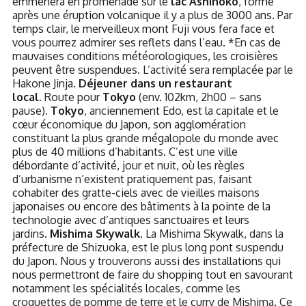
emmènera en promenade sur le
lac Ashinoko
, formé
après une éruption volcanique il y a plus de 3000 ans. Par
temps clair, le merveilleux mont Fuji vous fera face et
vous pourrez admirer ses reflets dans l’eau. *En cas de
mauvaises conditions météorologiques, les croisières
peuvent être suspendues. L’activité sera remplacée par le
Hakone Jinja.
Déjeuner dans un restaurant
local.
Route pour
Tokyo
(env. 102km, 2h00 – sans
pause).
Tokyo
, anciennement Edo, est la capitale et le
cœur économique du Japon, son agglomération
constituant la plus grande mégalopole du monde avec
plus de 40 millions d’habitants. C’est une ville
débordante d’activité, jour et nuit, où les règles
d’urbanisme n’existent pratiquement pas, faisant
cohabiter des gratte-ciels avec de vieilles maisons
japonaises ou encore des bâtiments à la pointe de la
technologie avec d’antiques sanctuaires et leurs
jardins.
Mishima Skywalk.
La Mishima Skywalk, dans la
préfecture de Shizuoka, est le plus long pont suspendu
du Japon. Nous y trouverons aussi des installations qui
nous permettront de faire du shopping tout en savourant
notamment les spécialités locales, comme les
croquettes de pomme de terre et le curry de Mishima. Ce