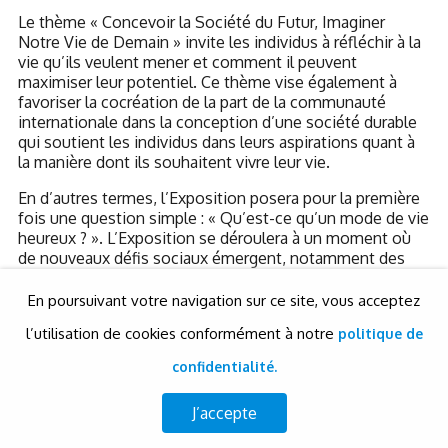
Le thème « Concevoir la Société du Futur, Imaginer
Notre Vie de Demain » invite les individus à réfléchir à la
vie qu’ils veulent mener et comment il peuvent
maximiser leur potentiel. Ce thème vise également à
favoriser la cocréation de la part de la communauté
internationale dans la conception d’une société durable
qui soutient les individus dans leurs aspirations quant à
la manière dont ils souhaitent vivre leur vie.
En d’autres termes, l’Exposition posera pour la première
fois une question simple : « Qu’est-ce qu’un mode de vie
heureux ? ». L’Exposition se déroulera à un moment où
de nouveaux défis sociaux émergent, notamment des
écarts économiques croissants et des conflits accrus,
alors que parallèlement les technologies scientifiques
En poursuivant votre navigation sur ce site, vous acceptez
telles que l’IA et la biotechnologie évoluent, et
l’utilisation de cookies conformément à notre
politique de
entraînent des changements pour l’humanité, comme par
exemple, l’allongement de la durée moyenne de vie.
confidentialité.
Sauver des vies, Inspirer des vies, Connecter des vies
J’accepte
sont les trois sous-thèmes de l’Exposition. La culture
japonaise repose depuis longtemps sur la conviction que