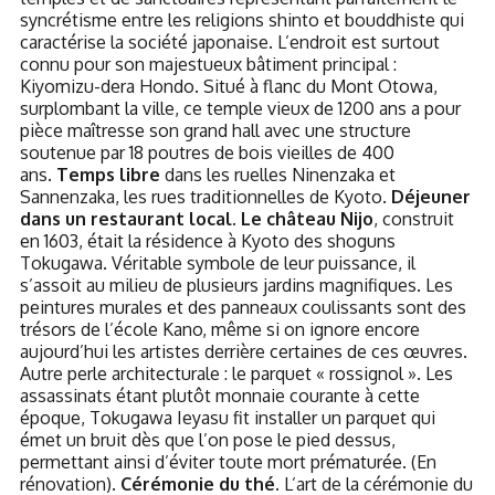
syncrétisme entre les religions shinto et bouddhiste qui
caractérise la société japonaise. L’endroit est surtout
connu pour son majestueux bâtiment principal :
Kiyomizu-dera Hondo. Situé à flanc du Mont Otowa,
surplombant la ville, ce temple vieux de 1200 ans a pour
pièce maîtresse son grand hall avec une structure
soutenue par 18 poutres de bois vieilles de 400
ans.
Temps libre
dans les ruelles Ninenzaka et
Sannenzaka, les rues traditionnelles de Kyoto.
Déjeuner
dans un restaurant local. Le château Nijo
, construit
en 1603, était la résidence à Kyoto des shoguns
Tokugawa. Véritable symbole de leur puissance, il
s’assoit au milieu de plusieurs jardins magnifiques. Les
peintures murales et des panneaux coulissants sont des
trésors de l’école Kano, même si on ignore encore
aujourd’hui les artistes derrière certaines de ces œuvres.
Autre perle architecturale : le parquet « rossignol ». Les
assassinats étant plutôt monnaie courante à cette
époque, Tokugawa Ieyasu fit installer un parquet qui
émet un bruit dès que l’on pose le pied dessus,
permettant ainsi d’éviter toute mort prématurée. (En
rénovation).
Cérémonie du thé.
L’art de la cérémonie du