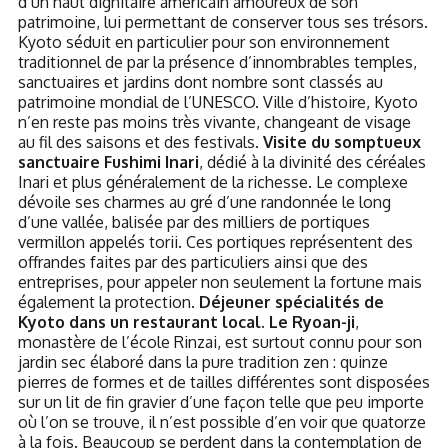
d’un haut dignitaire américain amoureux de son
patrimoine, lui permettant de conserver tous ses trésors.
Kyoto séduit en particulier pour son environnement
traditionnel de par la présence d’innombrables temples,
sanctuaires et jardins dont nombre sont classés au
patrimoine mondial de l’UNESCO. Ville d’histoire, Kyoto
n’en reste pas moins très vivante, changeant de visage
au fil des saisons et des festivals.
Visite du somptueux
sanctuaire Fushimi Inari
, dédié à la divinité des céréales
Inari et plus généralement de la richesse. Le complexe
dévoile ses charmes au gré d’une randonnée le long
d’une vallée, balisée par des milliers de portiques
vermillon appelés torii. Ces portiques représentent des
offrandes faites par des particuliers ainsi que des
entreprises, pour appeler non seulement la fortune mais
également la protection.
Déjeuner spécialités de
Kyoto dans un restaurant local. Le Ryoan-ji
,
monastère de l’école Rinzai, est surtout connu pour son
jardin sec élaboré dans la pure tradition zen : quinze
pierres de formes et de tailles différentes sont disposées
sur un lit de fin gravier d’une façon telle que peu importe
où l’on se trouve, il n’est possible d’en voir que quatorze
à la fois. Beaucoup se perdent dans la contemplation de