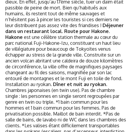
dieux. En effet, jusqu’au 17ème siècle, tuer un daim était
passible de peine de mort. Bien qu’habitués aux
humains, ils restent tout de même sauvages et
n’hésitent pas à pincer les touristes si ces derniers ne
leur distribuent pas assez vite des friandises !
Déjeuner
dans un restaurant local. Route pour Hakone.
Hakone
est une célèbre station thermale au cœur du
parc national Fuji-Hakone-Izu, constituant un haut lieu
de villégiature pour beaucoup de Tokyoïtes venus
échapper au stress de la grande ville. Construite sur un
ancien volcan abritant une caldeira de douze kilomètres
de circonférence, la ville offre de magnifiques paysages
changeant au fil des saisons, magnifiée par son lac
entouré de montagnes et le mont Fuji en toile de fond.
Installation au ryokan.
Dîner et nuit au ryokan
.
Chambres japonaises (en twin use). Pas de chambre
single : les personnes en single seront regroupées par
genre en twin ou triple. *1 bain commun pour les
hommes et 1 bain commun pour les femmes. Pas de
privatisation possible. Maillot de bain interdit. *Pas de
salle de bains, de lavabo ni de WC dans les chambres des
clients. *Les valises étant difficilement transportables
dans les ryokans (escaliers, pas d’ascenseur, interdiction