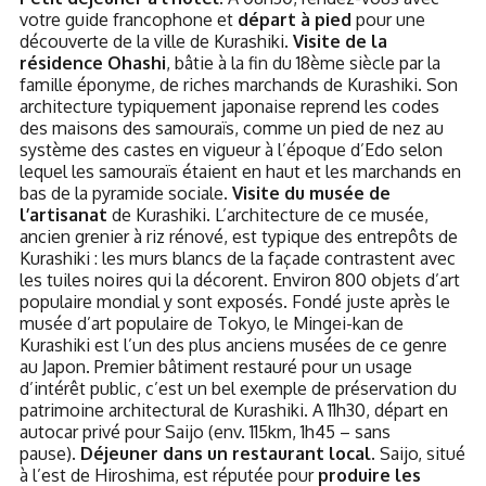
votre guide francophone et
départ à pied
pour une
découverte de la ville de Kurashiki.
Visite de la
résidence Ohashi
, bâtie à la fin du 18ème siècle par la
famille éponyme, de riches marchands de Kurashiki. Son
architecture typiquement japonaise reprend les codes
des maisons des samouraïs, comme un pied de nez au
système des castes en vigueur à l’époque d’Edo selon
lequel les samouraïs étaient en haut et les marchands en
bas de la pyramide sociale.
Visite du musée de
l’artisanat
de Kurashiki. L’architecture de ce musée,
ancien grenier à riz rénové, est typique des entrepôts de
Kurashiki : les murs blancs de la façade contrastent avec
les tuiles noires qui la décorent. Environ 800 objets d’art
populaire mondial y sont exposés. Fondé juste après le
musée d’art populaire de Tokyo, le Mingei-kan de
Kurashiki est l’un des plus anciens musées de ce genre
au Japon. Premier bâtiment restauré pour un usage
d’intérêt public, c’est un bel exemple de préservation du
patrimoine architectural de Kurashiki. A 11h30, départ en
autocar privé pour Saijo (env. 115km, 1h45 – sans
pause).
Déjeuner dans un restaurant local.
Saijo, situé
à l’est de Hiroshima, est réputée pour
produire les