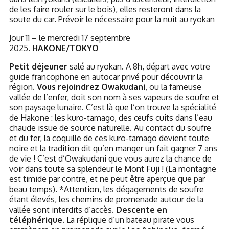
de les faire rouler sur le bois), elles resteront dans la
soute du car. Prévoir le nécessaire pour la nuit au ryokan
Jour 11 – le mercredi 17 septembre
2025.
HAKONE/TOKYO
Petit déjeuner
salé au ryokan. A 8h, départ avec votre
guide francophone en autocar privé pour découvrir la
région.
Vous rejoindrez Owakudani
, ou la fameuse
vallée de l’enfer, doit son nom à ses vapeurs de soufre et
son paysage lunaire. C’est là que l’on trouve la spécialité
de Hakone : les kuro-tamago, des œufs cuits dans l’eau
chaude issue de source naturelle. Au contact du soufre
et du fer, la coquille de ces kuro-tamago devient toute
noire et la tradition dit qu’en manger un fait gagner 7 ans
de vie ! C’est d’Owakudani que vous aurez la chance de
voir dans toute sa splendeur le Mont Fuji ! (La montagne
est timide par contre, et ne peut être aperçue que par
beau temps). *Attention, les dégagements de soufre
étant élevés, les chemins de promenade autour de la
vallée sont interdits d’accès.
Descente en
téléphérique.
La réplique d’un bateau pirate vous