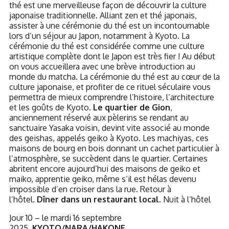
thé est une merveilleuse façon de découvrir la culture
japonaise traditionnelle. Alliant zen et thé japonais,
assister à une cérémonie du thé est un incontournable
lors d’un séjour au Japon, notamment à Kyoto. La
cérémonie du thé est considérée comme une culture
artistique complète dont le Japon est très fier ! Au début
on vous accueillera avec une brève introduction au
monde du matcha. La cérémonie du thé est au cœur de la
culture japonaise, et profiter de ce rituel séculaire vous
permettra de mieux comprendre l’histoire, l’architecture
et les goûts de Kyoto.
Le quartier de Gion
,
anciennement réservé aux pèlerins se rendant au
sanctuaire Yasaka voisin, devint vite associé au monde
des geishas, appelés geiko à Kyoto. Les machiyas, ces
maisons de bourg en bois donnant un cachet particulier à
l’atmosphère, se succèdent dans le quartier. Certaines
abritent encore aujourd’hui des maisons de geiko et
maiko, apprentie geiko, même s’il est hélas devenu
impossible d’en croiser dans la rue.
Retour à
l’hôtel.
Dîner dans un restaurant local.
Nuit à l’hôtel
Jour 10 – le mardi 16 septembre
2025.
KYOTO/NARA/HAKONE