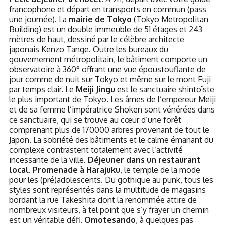
francophone et départ en transports en commun (pass
une journée). La
mairie de Tokyo
(Tokyo Metropolitan
Building) est un double immeuble de 51 étages et 243
mètres de haut, dessiné par le célèbre architecte
japonais Kenzo Tange. Outre les bureaux du
gouvernement métropolitain, le bâtiment comporte un
observatoire à 360° offrant une vue époustouflante de
jour comme de nuit sur Tokyo et même sur le mont Fuji
par temps clair. Le
Meiji Jingu
est le sanctuaire shintoïste
le plus important de Tokyo. Les âmes de l’empereur Meiji
et de sa femme l’impératrice Shoken sont vénérées dans
ce sanctuaire, qui se trouve au cœur d’une forêt
comprenant plus de 170000 arbres provenant de tout le
Japon. La sobriété des bâtiments et le calme émanant du
complexe contrastent totalement avec l’activité
incessante de la ville.
Déjeuner dans un restaurant
local. Promenade à Harajuku
, le temple de la mode
pour les (pré)adolescents. Du gothique au punk, tous les
styles sont représentés dans la multitude de magasins
bordant la rue Takeshita dont la renommée attire de
nombreux visiteurs, à tel point que s’y frayer un chemin
est un véritable défi.
Omotesando
, à quelques pas