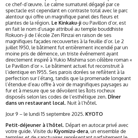
ce chef-d’œuvre. Le calme surnaturel dégagé par ce
spectacle est cependant en contraste total avec le parc
alentour qui offre un magnifique panel des fleurs et
plantes de la région.
Le Kinkaku-ji
ou Pavillon d’or, est
en fait le nom d’usage attribué au temple bouddhiste
Rokuon-ji de l’école Zen Rinzai en raison de ses
magnifiques façades recouvertes à la feuille d’or. Le 2
juillet 1950, le bâtiment fut entièrement incendié par un
moine pris de démence, un triste événement ayant
directement inspiré à Yukio Mishima son célèbre roman «
Le Pavillon d’or ». Le bâtiment actuel fut reconstruit à
l’identique en 1955. Ses parois dorées se reflètent à la
perfection sur l’étang, tandis que la promenade longeant
l’étendue d’eau offre à voir de magnifiques paysages au
fur et à mesure que se dévoilent les îlots rocheux
disposés selon les codes de l’esthétique zen.
Dîner
dans un restaurant local
. Nuit à l’hôtel.
Jour 9 – le lundi 15 septembre 2025.
KYOTO
Petit-déjeuner à l’hôtel.
Départ en autocar privé avec
votre guide. Visite du
Kiyomizu-dera
, un ensemble de
temples et de sanctuaires représentant parfaitement le