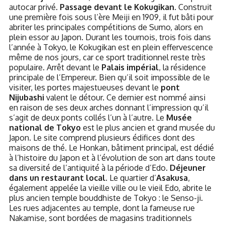
autocar privé.
Passage devant le Kokugikan
. Construit
une première fois sous l’ère Meiji en 1909, il fut bâti pour
abriter les principales compétitions de Sumo, alors en
plein essor au Japon. Durant les tournois, trois fois dans
l’année à Tokyo, le Kokugikan est en plein effervescence
même de nos jours, car ce sport traditionnel reste très
populaire. Arrêt devant le
Palais impérial
, la résidence
principale de l’Empereur. Bien qu’il soit impossible de le
visiter, les portes majestueuses devant le
pont
Nijubashi
valent le détour. Ce dernier est nommé ainsi
en raison de ses deux arches donnant l’impression qu’il
s’agit de deux ponts collés l’un à l’autre. Le
Musée
national de Tokyo
est le plus ancien et grand musée du
Japon. Le site comprend plusieurs édifices dont des
maisons de thé. Le Honkan, bâtiment principal, est dédié
à l’histoire du Japon et à l’évolution de son art dans toute
sa diversité de l’antiquité à la période d’Edo.
Déjeuner
dans un restaurant local.
Le quartier d’
Asakusa
,
également appelée la vieille ville ou le vieil Edo, abrite le
plus ancien temple bouddhiste de Tokyo : le Senso-ji.
Les rues adjacentes au temple, dont la fameuse rue
Nakamise, sont bordées de magasins traditionnels