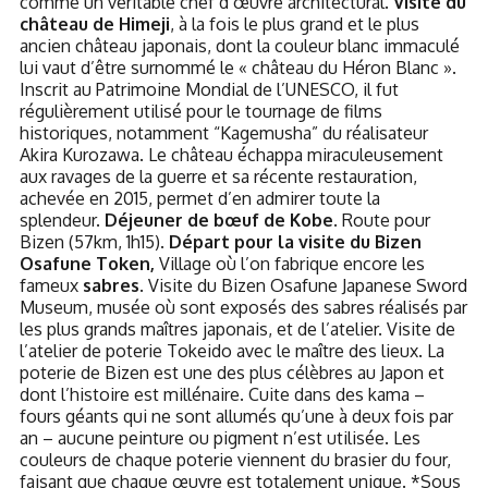
comme un véritable chef d’œuvre architectural.
Visite du
château de Himeji
, à la fois le plus grand et le plus
ancien château japonais, dont la couleur blanc immaculé
lui vaut d’être surnommé le « château du Héron Blanc ».
Inscrit au Patrimoine Mondial de l’UNESCO, il fut
régulièrement utilisé pour le tournage de films
historiques, notamment “Kagemusha” du réalisateur
Akira Kurozawa. Le château échappa miraculeusement
aux ravages de la guerre et sa récente restauration,
achevée en 2015, permet d’en admirer toute la
splendeur.
Déjeuner de bœuf de Kobe.
Route pour
Bizen (57km, 1h15).
Départ pour la visite du Bizen
Osafune Token,
Village où l’on fabrique encore les
fameux
sabres
. Visite du Bizen Osafune Japanese Sword
Museum, musée où sont exposés des sabres réalisés par
les plus grands maîtres japonais, et de l’atelier. Visite de
l’atelier de poterie Tokeido avec le maître des lieux. La
poterie de Bizen est une des plus célèbres au Japon et
dont l’histoire est millénaire. Cuite dans des kama –
fours géants qui ne sont allumés qu’une à deux fois par
an – aucune peinture ou pigment n’est utilisée. Les
couleurs de chaque poterie viennent du brasier du four,
faisant que chaque œuvre est totalement unique. *Sous