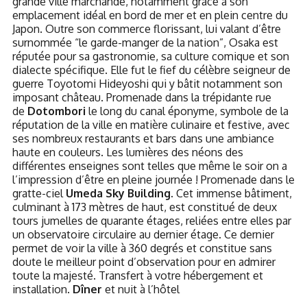
grande ville marchande, notamment grâce à son
emplacement idéal en bord de mer et en plein centre du
Japon. Outre son commerce florissant, lui valant d’être
surnommée “le garde-manger de la nation”, Osaka est
réputée pour sa gastronomie, sa culture comique et son
dialecte spécifique. Elle fut le fief du célèbre seigneur de
guerre Toyotomi Hideyoshi qui y bâtit notamment son
imposant château. Promenade dans la trépidante rue
de
Dotombori
le long du canal éponyme, symbole de la
réputation de la ville en matière culinaire et festive, avec
ses nombreux restaurants et bars dans une ambiance
haute en couleurs. Les lumières des néons des
différentes enseignes sont telles que même le soir on a
l’impression d’être en pleine journée ! Promenade dans le
gratte-ciel
Umeda Sky Building
. Cet immense bâtiment,
culminant à 173 mètres de haut, est constitué de deux
tours jumelles de quarante étages, reliées entre elles par
un observatoire circulaire au dernier étage. Ce dernier
permet de voir la ville à 360 degrés et constitue sans
doute le meilleur point d’observation pour en admirer
toute la majesté. Transfert à votre hébergement et
installation.
Dîner
et nuit à l’hôtel