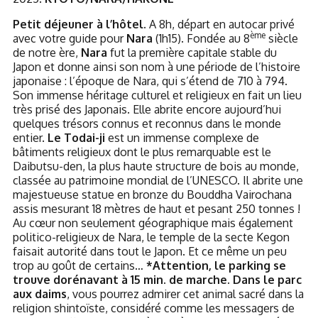
Petit déjeuner à l’hôtel.
A 8h, départ en autocar privé
ème
avec votre guide pour
Nara
(1h15). Fondée au 8
siècle
de notre ère,
Nara
fut la première capitale stable du
Japon et donne ainsi son nom à une période de l’histoire
japonaise : l’époque de Nara, qui s’étend de 710 à 794.
Son immense héritage culturel et religieux en fait un lieu
très prisé des Japonais. Elle abrite encore aujourd’hui
quelques trésors connus et reconnus dans le monde
entier.
Le Todai-ji
est un immense complexe de
bâtiments religieux dont le plus remarquable est le
Daibutsu-den, la plus haute structure de bois au monde,
classée au patrimoine mondial de l’UNESCO. Il abrite une
majestueuse statue en bronze du Bouddha Vairochana
assis mesurant 18 mètres de haut et pesant 250 tonnes !
Au cœur non seulement géographique mais également
politico-religieux de Nara, le temple de la secte Kegon
faisait autorité dans tout le Japon. Et ce même un peu
trop au goût de certains…
*Attention, le parking se
trouve dorénavant à 15 min. de marche. Dans le parc
aux daims
, vous pourrez admirer cet animal sacré dans la
religion shintoïste, considéré comme les messagers de