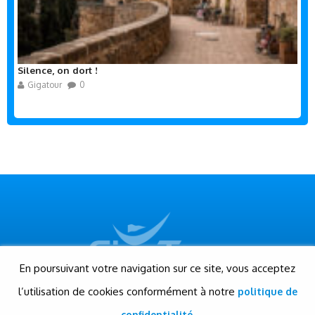
Silence, on dort !
Gigatour
0
En poursuivant votre navigation sur ce site, vous acceptez
l’utilisation de cookies conformément à notre
politique de
© Gigatour - Tous droits réservés
Conception et réalisation: Evensis
confidentialité.