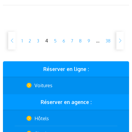
4
…
1
2
3
5
6
7
8
9
38
Réserver en ligne :
Voitures
Réserver en agence :
Hôtels