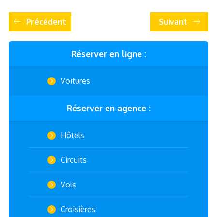
Précédent
Suivant
Réserver en ligne :
Voitures
Réserver en agence :
Hôtels
Circuits
Vols
Croisières