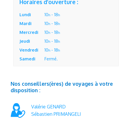
Horaires d'ouverture :
Lundi
10
- 18
h
h
Mardi
10
- 18
h
h
Mercredi
10
- 18
h
h
Jeudi
10
- 18
h
h
Vendredi
10
- 18
h
h
Samedi
Fermé.
Nos conseillers(ères) de voyages à votre
disposition :
Valérie GENARD
Sébastien PRIMANGELI