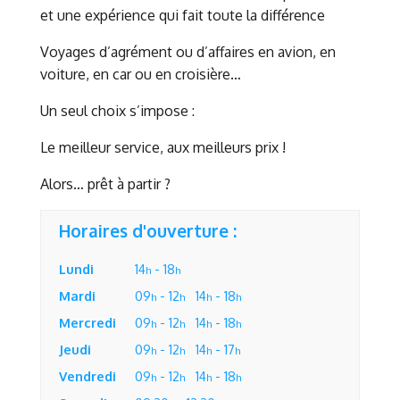
et une expérience qui fait toute la différence
Voyages d’agrément ou d’affaires en avion, en
voiture, en car ou en croisière…
Un seul choix s’impose :
Le meilleur service, aux meilleurs prix !
Alors… prêt à partir ?
Horaires d'ouverture :
Lundi
14
- 18
h
h
Mardi
09
- 12
14
- 18
h
h
h
h
Mercredi
09
- 12
14
- 18
h
h
h
h
Jeudi
09
- 12
14
- 17
h
h
h
h
Vendredi
09
- 12
14
- 18
h
h
h
h