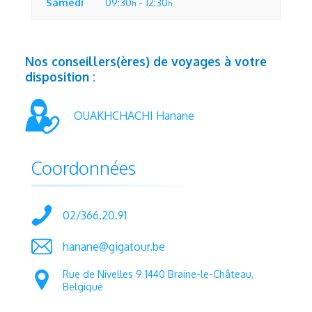
Samedi
09:30
- 12:30
h
h
Nos conseillers(ères) de voyages à votre
disposition :
OUAKHCHACHI Hanane
Coordonnées
02/366.20.91
hanane@gigatour.be
Rue de Nivelles 9 1440 Braine-le-Château,
Belgique