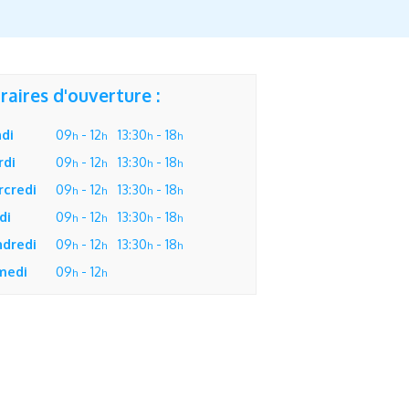
raires d'ouverture :
di
09
- 12
13:30
- 18
h
h
h
h
rdi
09
- 12
13:30
- 18
h
h
h
h
rcredi
09
- 12
13:30
- 18
h
h
h
h
di
09
- 12
13:30
- 18
h
h
h
h
ndredi
09
- 12
13:30
- 18
h
h
h
h
medi
09
- 12
h
h