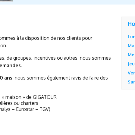
Ho
Lun
mmes à la disposition de nos clients pour
son.
Ma
Me
ées, de groupes, incentives ou autres, nous sommes
Jeu
demandes.
Ve
0 ans
, nous sommes également ravis de faire des
Sa
TO « maison » de GIGATOUR
ulières ou charters
Thalys – Eurostar – TGV)