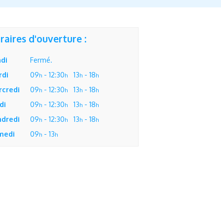
raires d'ouverture :
di
Fermé.
rdi
09
- 12:30
13
- 18
h
h
h
h
rcredi
09
- 12:30
13
- 18
h
h
h
h
di
09
- 12:30
13
- 18
h
h
h
h
ndredi
09
- 12:30
13
- 18
h
h
h
h
medi
09
- 13
h
h