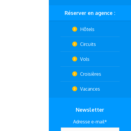
Réserver en agence :
Hôtels
Circuits
Vols
Croisières
Vacances
Newsletter
Adresse e-mail*