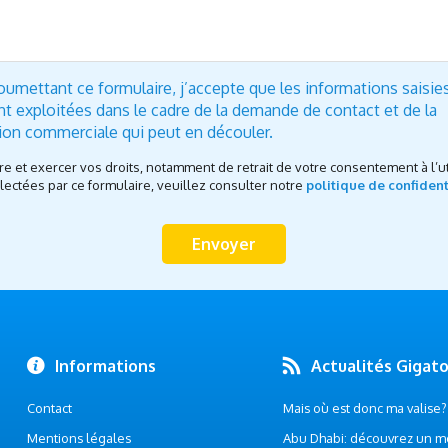
oumettant ce formulaire, j’accepte que les informations saisie
nt exploitées dans le cadre de la demande de contact et de la
tion commerciale qui peut en découler.
re et exercer vos droits, notamment de retrait de votre consentement à l’ut
ectées par ce formulaire, veuillez consulter notre
politique de confident
Informations
Actualités Gigat
Contact
Mais où est donc ma valise? .
Mentions légales
Abu Dhabi: découvrez un m