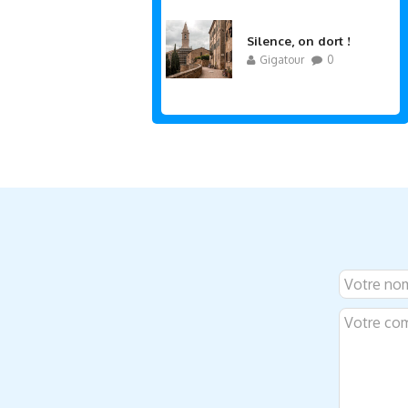
Silence, on dort !
Gigatour
0