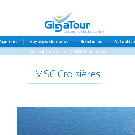
Le plaisir de la découverte
Agences
Voyages de noces
Brochures
Actualité
Accueil
/
Brochures
/ MSC Croisières
MSC Croisières