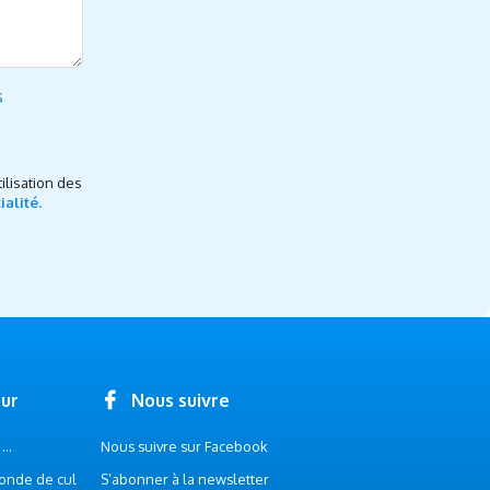
s
ilisation des
ialité.
our
Nous suivre
..
Nous suivre sur Facebook
onde de cul
S’abonner à la newsletter