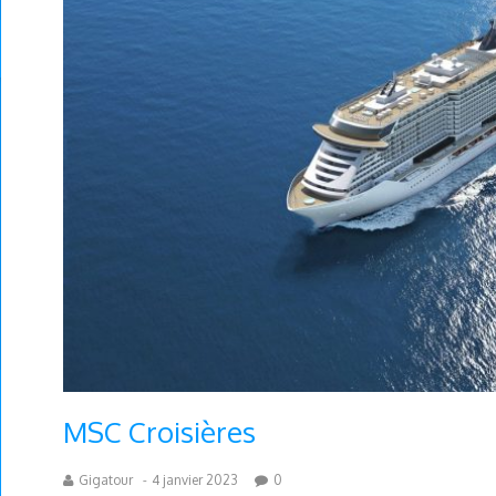
MSC Croisières
Gigatour
-
4 janvier 2023
0