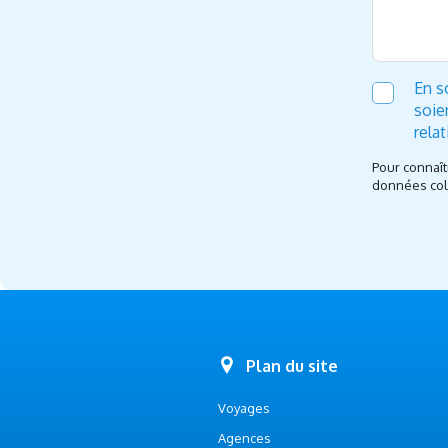
En s
soie
rela
Pour connaît
données coll
Plan du site
Voyages
Agences