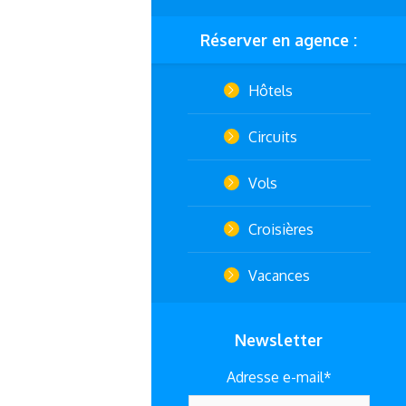
Réserver en agence :
Hôtels
Circuits
Vols
Croisières
Vacances
Newsletter
Adresse e-mail*