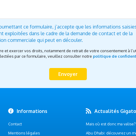
oumettant ce formulaire, j’accepte que les informations saisie
nt exploitées dans le cadre de la demande de contact et de la
tion commerciale qui peut en découler.
re et exercer vos droits, notamment de retrait de votre consentement à l’ut
ectées par ce formulaire, veuillez consulter notre
politique de confident
Informations
Actualités Gigat
Contact
Mais où est donc ma valise? .
Mentions légales
Abu Dhabi: découvrez un m