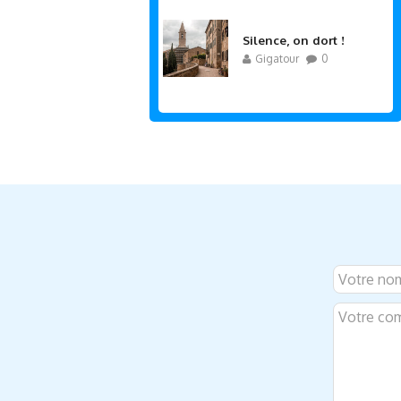
Silence, on dort !
Gigatour
0