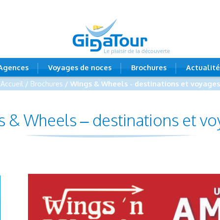
Le plaisir de la découverte
Agences
Voyages de noces
Brochures
Actualité
Accueil
/
Brochures
/ Wings & Wheels - destinations et voyages
 & Wheels – destinations et v