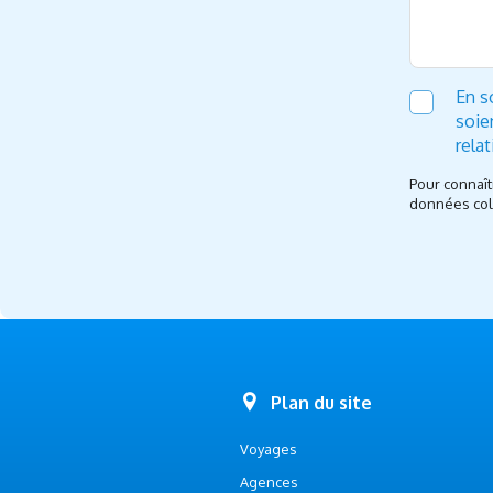
En s
soie
rela
Pour connaît
données coll
Plan du site
Voyages
Agences