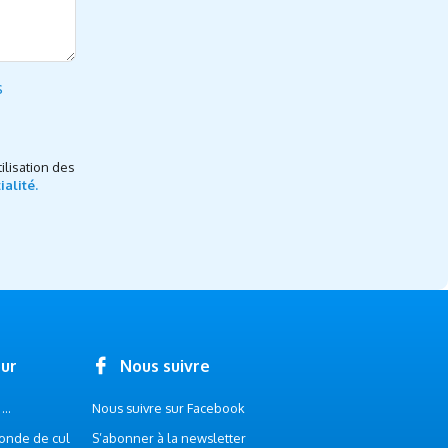
s
ilisation des
ialité.
our
Nous suivre
..
Nous suivre sur Facebook
onde de cul
S’abonner à la newsletter