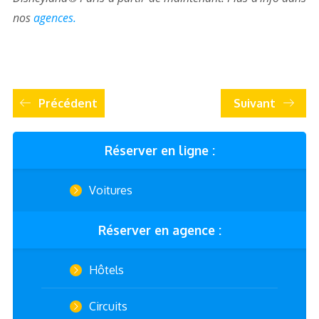
nos
agences.
Précédent
Suivant
Réserver en ligne :
Voitures
Réserver en agence :
Hôtels
Circuits