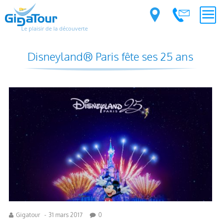
Le plaisir de la découverte
Disneyland® Paris fête ses 25 ans
Gigatour
-
31 mars 2017
0