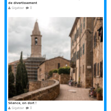
de divertissement
Gigatour
0
Silence, on dort !
Gigatour
0