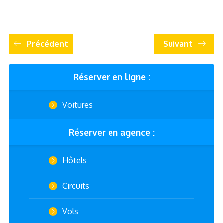
Précédent
Suivant
Réserver en ligne :
Voitures
Réserver en agence :
Hôtels
Circuits
Vols