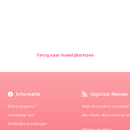
Terug naar huwelijksreizen
Informatie
Gigatour Nieuws
Wat is Gigatour ?
Mais où est donc ma valise? .
Contacteer ons
Abu Dhabi: découvrez un m
...
Wettelijke bepalingen
Silence, on dort ! ...