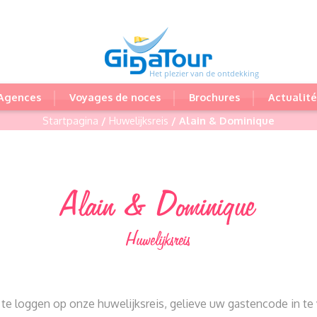
Het plezier van de ontdekking
Agences
Voyages de noces
Brochures
Actualité
Startpagina
/
Huwelijksreis
/ Alain & Dominique
Alain & Dominique
Huwelijksreis
te loggen op onze huwelijksreis, gelieve uw gastencode in te 